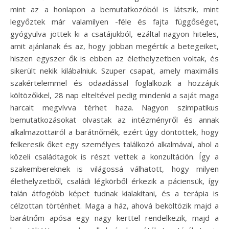
mint az a honlapon a bemutatkozóból is látszik, mint
legyőztek már valamilyen -féle és fajta függőséget,
gyógyulva jöttek ki a csatájukból, ezáltal nagyon hiteles,
amit ajánlanak és az, hogy jobban megértik a betegeiket,
hiszen egyszer ők is ebben az élethelyzetben voltak, és
sikerült nekik kilábalniuk. Szuper csapat, amely maximális
szakértelemmel és odaadással foglalkozik a hozzájuk
költözőkkel, 28 nap elteltével pedig mindenki a saját maga
harcait megvívva térhet haza. Nagyon szimpatikus
bemutatkozásokat olvastak az intézményről és annak
alkalmazottairól a barátnőmék, ezért úgy döntöttek, hogy
felkeresik őket egy személyes találkozó alkalmával, ahol a
közeli családtagok is részt vettek a konzultáción. Így a
szakembereknek is világossá válhatott, hogy milyen
élethelyzetből, családi légkörből érkezik a páciensük, így
talán átfogóbb képet tudnak kialakítani, és a terápia is
célzottan történhet. Maga a ház, ahová beköltözik majd a
barátnőm apósa egy nagy kerttel rendelkezik, majd a