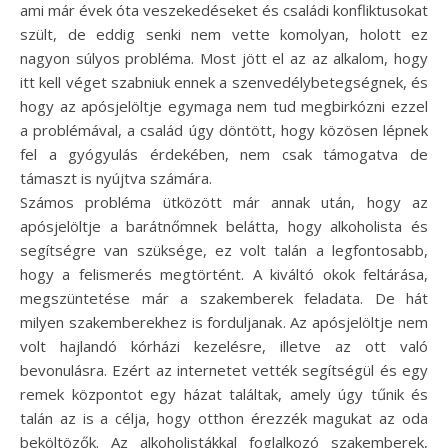
ami már évek óta veszekedéseket és családi konfliktusokat
szült, de eddig senki nem vette komolyan, holott ez
nagyon súlyos probléma. Most jött el az az alkalom, hogy
itt kell véget szabniuk ennek a szenvedélybetegségnek, és
hogy az apósjelöltje egymaga nem tud megbirkózni ezzel
a problémával, a család úgy döntött, hogy közösen lépnek
fel a gyógyulás érdekében, nem csak támogatva de
támaszt is nyújtva számára.
Számos probléma ütközött már annak után, hogy az
apósjelöltje a barátnőmnek belátta, hogy alkoholista és
segítségre van szüksége, ez volt talán a legfontosabb,
hogy a felismerés megtörtént. A kiváltó okok feltárása,
megszüntetése már a szakemberek feladata. De hát
milyen szakemberekhez is forduljanak. Az apósjelöltje nem
volt hajlandó kórházi kezelésre, illetve az ott való
bevonulásra. Ezért az internetet vették segítségül és egy
remek központot egy házat találtak, amely úgy tűnik és
talán az is a célja, hogy otthon érezzék magukat az oda
beköltözők. Az alkoholistákkal foglalkozó szakemberek,