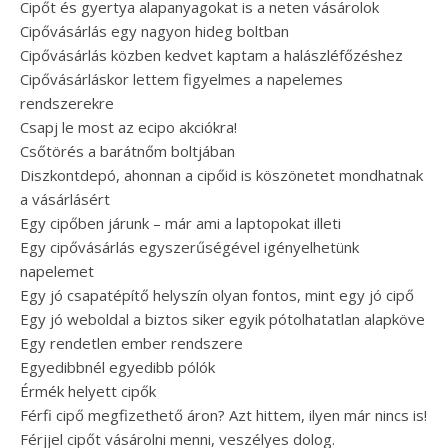
Cipőt és gyertya alapanyagokat is a neten vásárolok
Cipővásárlás egy nagyon hideg boltban
Cipővásárlás közben kedvet kaptam a halászléfőzéshez
Cipővásárláskor lettem figyelmes a napelemes
rendszerekre
Csapj le most az ecipo akciókra!
Csőtörés a barátnőm boltjában
Diszkontdepó, ahonnan a cipőid is köszönetet mondhatnak
a vásárlásért
Egy cipőben járunk – már ami a laptopokat illeti
Egy cipővásárlás egyszerűségével igényelhetünk
napelemet
Egy jó csapatépítő helyszín olyan fontos, mint egy jó cipő
Egy jó weboldal a biztos siker egyik pótolhatatlan alapköve
Egy rendetlen ember rendszere
Egyedibbnél egyedibb pólók
Érmék helyett cipők
Férfi cipő megfizethető áron? Azt hittem, ilyen már nincs is!
Férjjel cipőt vásárolni menni, veszélyes dolog.