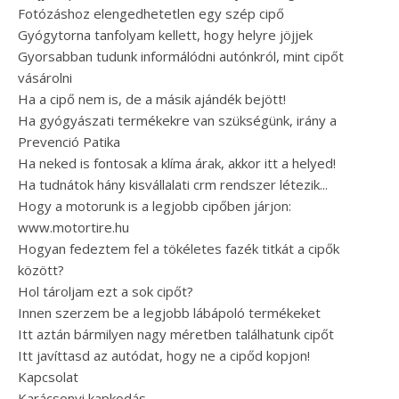
Fotózáshoz elengedhetetlen egy szép cipő
Gyógytorna tanfolyam kellett, hogy helyre jöjjek
Gyorsabban tudunk informálódni autónkról, mint cipőt
vásárolni
Ha a cipő nem is, de a másik ajándék bejött!
Ha gyógyászati termékekre van szükségünk, irány a
Prevenció Patika
Ha neked is fontosak a klíma árak, akkor itt a helyed!
Ha tudnátok hány kisvállalati crm rendszer létezik...
Hogy a motorunk is a legjobb cipőben járjon:
www.motortire.hu
Hogyan fedeztem fel a tökéletes fazék titkát a cipők
között?
Hol tároljam ezt a sok cipőt?
Innen szerzem be a legjobb lábápoló termékeket
Itt aztán bármilyen nagy méretben találhatunk cipőt
Itt javíttasd az autódat, hogy ne a cipőd kopjon!
Kapcsolat
Karácsonyi kapkodás