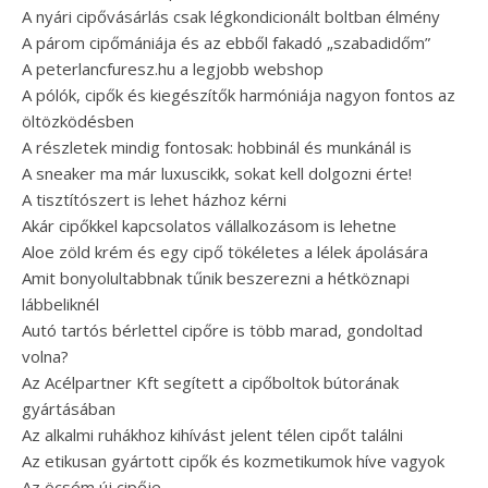
A nyári cipővásárlás csak légkondicionált boltban élmény
A párom cipőmániája és az ebből fakadó „szabadidőm”
A peterlancfuresz.hu a legjobb webshop
A pólók, cipők és kiegészítők harmóniája nagyon fontos az
öltözködésben
A részletek mindig fontosak: hobbinál és munkánál is
A sneaker ma már luxuscikk, sokat kell dolgozni érte!
A tisztítószert is lehet házhoz kérni
Akár cipőkkel kapcsolatos vállalkozásom is lehetne
Aloe zöld krém és egy cipő tökéletes a lélek ápolására
Amit bonyolultabbnak tűnik beszerezni a hétköznapi
lábbeliknél
Autó tartós bérlettel cipőre is több marad, gondoltad
volna?
Az Acélpartner Kft segített a cipőboltok bútorának
gyártásában
Az alkalmi ruhákhoz kihívást jelent télen cipőt találni
Az etikusan gyártott cipők és kozmetikumok híve vagyok
Az öcsém új cipője