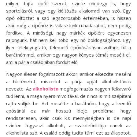
milyen fajta cipőt szeret, szinte mindegy is, hogy
sportolásról, vagy egy kiöltözős alkalomról van szó. Egy
cipő öltöztet a szó legszorosabb értelmében, is hiszen
akár még a cipőhöz is választunk ruhadarabot, nem pedig
fordítva. A minőségi, nagy márkák cipőiért egyenesen
rajongunk, hát nem kell több egy nő boldogságához. Egy
ilyen léleknyugtató, felemelő cipővásárláson voltunk túl a
barátnőmmel, amikor egy nagyon kényes témát mesélt el,
ami a párja családjában fordult elő.
Nagyon élesen fogalmazott akkor, amikor elkezdte mesélni
a történetet, miszerint a párja apját alkoholistának
nevezte. Az
alkoholista
megfogalmazás nagyon felkavaró
tud lenni, a maga nyers mivoltával, de nincs is mit szépíteni
rajta valljuk be. Azt mesélte a barátnőm, hogy a leendő
apósánál ez már hosszú ideje probléma, hogy
rendszeresen, akár csak kis mennyiségben is de napi
szinten fogyaszt alkoholt, a szakdefiníciója ennek az
alkoholista szó. A család eddig tudta tűrni ezt az állapotot,