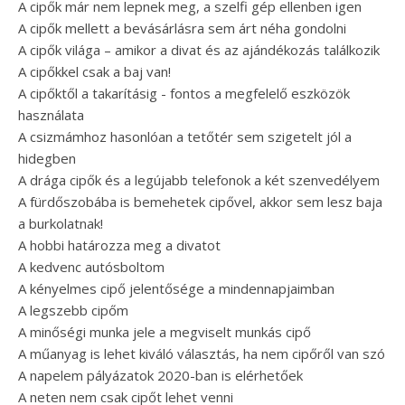
A cipők már nem lepnek meg, a szelfi gép ellenben igen
A cipők mellett a bevásárlásra sem árt néha gondolni
A cipők világa – amikor a divat és az ajándékozás találkozik
A cipőkkel csak a baj van!
A cipőktől a takarításig - fontos a megfelelő eszközök
használata
A csizmámhoz hasonlóan a tetőtér sem szigetelt jól a
hidegben
A drága cipők és a legújabb telefonok a két szenvedélyem
A fürdőszobába is bemehetek cipővel, akkor sem lesz baja
a burkolatnak!
A hobbi határozza meg a divatot
A kedvenc autósboltom
A kényelmes cipő jelentősége a mindennapjaimban
A legszebb cipőm
A minőségi munka jele a megviselt munkás cipő
A műanyag is lehet kiváló választás, ha nem cipőről van szó
A napelem pályázatok 2020-ban is elérhetőek
A neten nem csak cipőt lehet venni