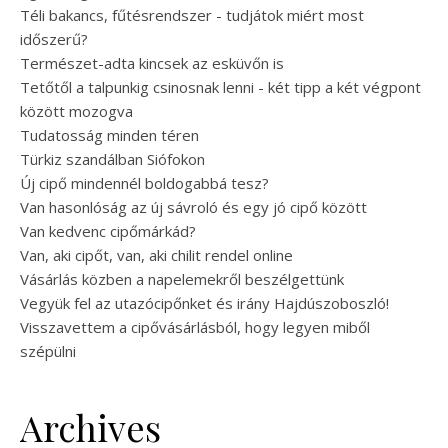
Téli bakancs, fűtésrendszer - tudjátok miért most
időszerű?
Természet-adta kincsek az esküvőn is
Tetőtől a talpunkig csinosnak lenni - két tipp a két végpont
között mozogva
Tudatosság minden téren
Türkiz szandálban Siófokon
Új cipő mindennél boldogabbá tesz?
Van hasonlóság az új sávroló és egy jó cipő között
Van kedvenc cipőmárkád?
Van, aki cipőt, van, aki chilit rendel online
Vásárlás közben a napelemekről beszélgettünk
Vegyük fel az utazócipőnket és irány Hajdúszoboszló!
Visszavettem a cipővásárlásból, hogy legyen miből
szépülni
Archives