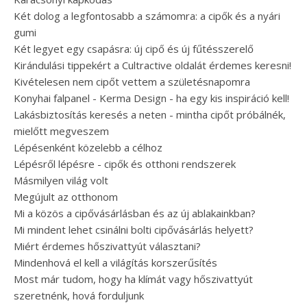
Két dolog a legfontosabb a számomra: a cipők és a nyári
gumi
Két legyet egy csapásra: új cipő és új fűtésszerelő
Kirándulási tippekért a Cultractive oldalát érdemes keresni!
Kivételesen nem cipőt vettem a születésnapomra
Konyhai falpanel - Kerma Design - ha egy kis inspiráció kell!
Lakásbiztosítás keresés a neten - mintha cipőt próbálnék,
mielőtt megveszem
Lépésenként közelebb a célhoz
Lépésről lépésre - cipők és otthoni rendszerek
Másmilyen világ volt
Megújult az otthonom
Mi a közös a cipővásárlásban és az új ablakainkban?
Mi mindent lehet csinálni bolti cipővásárlás helyett?
Miért érdemes hőszivattyút választani?
Mindenhová el kell a világítás korszerűsítés
Most már tudom, hogy ha klímát vagy hőszivattyút
szeretnénk, hová forduljunk