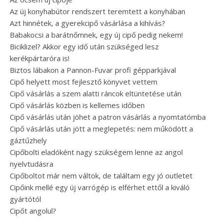
Az új konyhabútor rendszert teremtett a konyhában
Azt hinnétek, a gyerekcipő vásárlása a kihívás?
Babakocsi a barátnőmnek, egy új cipő pedig nekem!
Biciklizel? Akkor egy idő után szükséged lesz
kerékpártaróra is!
Biztos lábakon a Pannon-Fuvar profi gépparkjával
Cipő helyett most fejlesztő könyvet vettem
Cipő vásárlás a szem alatti ráncok eltüntetése után
Cipő vásárlás közben is kellemes időben
Cipő vásárlás után jöhet a patron vásárlás a nyomtatómba
Cipő vásárlás után jött a meglepetés: nem működött a
gáztűzhely
Cipőbolti eladóként nagy szükségem lenne az angol
nyelvtudásra
Cipőboltot már nem váltok, de találtam egy jó outletet
Cipőink mellé egy új varrógép is elférhet ettől a kiváló
gyártótól
Cipőt angolul?