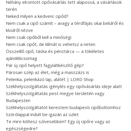
Néhány elrontott cipővásárlás tett alapossá, a vásárlások
terén
Neked milyen a kedvenc cipőd?
Nem csak a cipő számít – avagy a térdfájás okai belülről és
kívülről nézve
Nem csak cipőből kell a minőségi
Nem csak cipőt, de klímát is vehetsz a neten
Összeillő cipő, táska és pénztárca — a tökéletes
ajándékcsomag
Pár új cipő helyett fagylaltkészítő gép?
Párosan szép az élet, még a masszázs is
Pelenka, pelenkázó lap, alátét | LORD Shop
Székhelyszolgáltatás igénylés egy cipővásárlás ideje alatt
Székhelyszolgáltatás pest megye területén vagy
Budapesten
Székhelyszolgáltatót kerestem budapesti cipőboltomhoz
Szórólappal indult be igazán az üzlet
Te mire költesz szívesebben? Egy új cipőre vagy az
egészségedre?