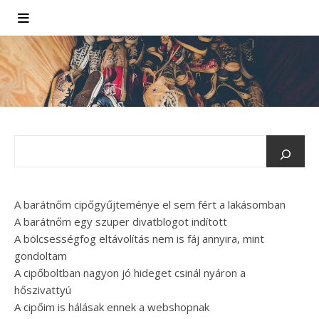
A barátnőm cipőgyűjteménye el sem fért a lakásomban
A barátnőm egy szuper divatblogot indított
A bölcsességfog eltávolítás nem is fáj annyira, mint
gondoltam
A cipőboltban nagyon jó hideget csinál nyáron a
hőszivattyú
A cipőim is hálásak ennek a webshopnak