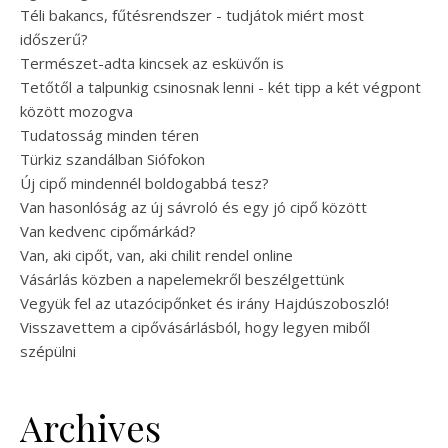
Téli bakancs, fűtésrendszer - tudjátok miért most
időszerű?
Természet-adta kincsek az esküvőn is
Tetőtől a talpunkig csinosnak lenni - két tipp a két végpont
között mozogva
Tudatosság minden téren
Türkiz szandálban Siófokon
Új cipő mindennél boldogabbá tesz?
Van hasonlóság az új sávroló és egy jó cipő között
Van kedvenc cipőmárkád?
Van, aki cipőt, van, aki chilit rendel online
Vásárlás közben a napelemekről beszélgettünk
Vegyük fel az utazócipőnket és irány Hajdúszoboszló!
Visszavettem a cipővásárlásból, hogy legyen miből
szépülni
Archives