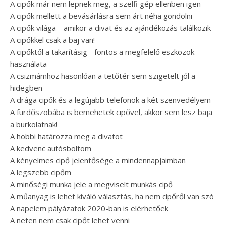
A cipők már nem lepnek meg, a szelfi gép ellenben igen
A cipők mellett a bevásárlásra sem árt néha gondolni
A cipők világa – amikor a divat és az ajándékozás találkozik
A cipőkkel csak a baj van!
A cipőktől a takarításig - fontos a megfelelő eszközök
használata
A csizmámhoz hasonlóan a tetőtér sem szigetelt jól a
hidegben
A drága cipők és a legújabb telefonok a két szenvedélyem
A fürdőszobába is bemehetek cipővel, akkor sem lesz baja
a burkolatnak!
A hobbi határozza meg a divatot
A kedvenc autósboltom
A kényelmes cipő jelentősége a mindennapjaimban
A legszebb cipőm
A minőségi munka jele a megviselt munkás cipő
A műanyag is lehet kiváló választás, ha nem cipőről van szó
A napelem pályázatok 2020-ban is elérhetőek
A neten nem csak cipőt lehet venni