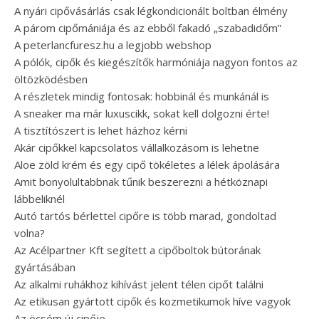
A nyári cipővásárlás csak légkondicionált boltban élmény
A párom cipőmániája és az ebből fakadó „szabadidőm”
A peterlancfuresz.hu a legjobb webshop
A pólók, cipők és kiegészítők harmóniája nagyon fontos az
öltözködésben
A részletek mindig fontosak: hobbinál és munkánál is
A sneaker ma már luxuscikk, sokat kell dolgozni érte!
A tisztítószert is lehet házhoz kérni
Akár cipőkkel kapcsolatos vállalkozásom is lehetne
Aloe zöld krém és egy cipő tökéletes a lélek ápolására
Amit bonyolultabbnak tűnik beszerezni a hétköznapi
lábbeliknél
Autó tartós bérlettel cipőre is több marad, gondoltad
volna?
Az Acélpartner Kft segített a cipőboltok bútorának
gyártásában
Az alkalmi ruhákhoz kihívást jelent télen cipőt találni
Az etikusan gyártott cipők és kozmetikumok híve vagyok
Az öcsém új cipője