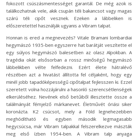
fokozott csúszásmentességet garantál. De még azok is
találkozhatnak vele, akik csupán téli bakancsot vagy magas
szárú téli cipőt vesznek. Ezeken a lábbeliken is
előszeretettel használják ugyanis a Vibram talpat.
Honnan is ered a megnevezés? Vitale Bramani lombardiai
hegymászó 1935-ben egyszerre hat barátját veszítette el
egy súlyos hegymászó balesetben az olasz Alpokban. A
tragédia okát elsősorban a rossz minőségű hegymászó
lábbelikben vélte felfedezni. Ezért élete hátralévő
részében azt a hivatást állította fel céljaként, hogy egy
minél jobb tapadóképességű cipőtalpat fejlesszen ki. Ezzel
szeretett volna hozzájárulni a hasonló szerencsétlenségek
elkerüléséhez. Nevének első betűiből illesztette össze a
találmányát fémjelző márkanevet. Életművét óriási siker
koronázta. K2 csúcsot, mely a Föld legnehezebben
meghódítható és egyben második legmagasabb
hegycsúcsa, már Vibram talpakkal felszerelkezve mászták
meg első ízben 1954-ben. A Vibram talp anyaga