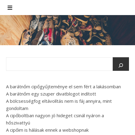
A barátnőm cipőgyűjteménye el sem fért a lakásomban
A barátnőm egy szuper divatblogot indított
A bölcsességfog eltávolítás nem is fáj annyira, mint
gondoltam
A cipőboltban nagyon jó hideget csinál nyáron a
hőszivattyú
A cipőim is hálásak ennek a webshopnak