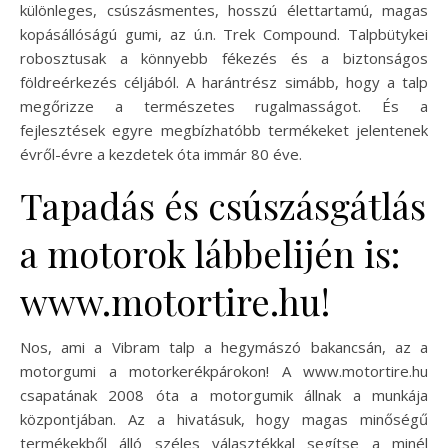
különleges, csúszásmentes, hosszú élettartamú, magas
kopásállóságú gumi, az ú.n. Trek Compound. Talpbütykei
robosztusak a könnyebb fékezés és a biztonságos
földreérkezés céljából. A harántrész simább, hogy a talp
megőrizze a természetes rugalmasságot. És a
fejlesztések egyre megbízhatóbb termékeket jelentenek
évről-évre a kezdetek óta immár 80 éve.
Tapadás és csúszásgátlás
a motorok lábbelijén is:
www.motortire.hu!
Nos, ami a Vibram talp a hegymászó bakancsán, az a
motorgumi a motorkerékpárokon! A www.motortire.hu
csapatának 2008 óta a motorgumik állnak a munkája
központjában. Az a hivatásuk, hogy magas minőségű
termékekből álló széles választékkal segítse a minél