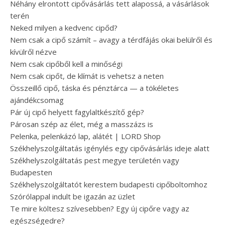
Néhány elrontott cipővásárlás tett alapossá, a vásárlások
terén
Neked milyen a kedvenc cipőd?
Nem csak a cipő számít – avagy a térdfájás okai belülről és
kívülről nézve
Nem csak cipőből kell a minőségi
Nem csak cipőt, de klímát is vehetsz a neten
Összeillő cipő, táska és pénztárca — a tökéletes
ajándékcsomag
Pár új cipő helyett fagylaltkészítő gép?
Párosan szép az élet, még a masszázs is
Pelenka, pelenkázó lap, alátét | LORD Shop
Székhelyszolgáltatás igénylés egy cipővásárlás ideje alatt
Székhelyszolgáltatás pest megye területén vagy
Budapesten
Székhelyszolgáltatót kerestem budapesti cipőboltomhoz
Szórólappal indult be igazán az üzlet
Te mire költesz szívesebben? Egy új cipőre vagy az
egészségedre?