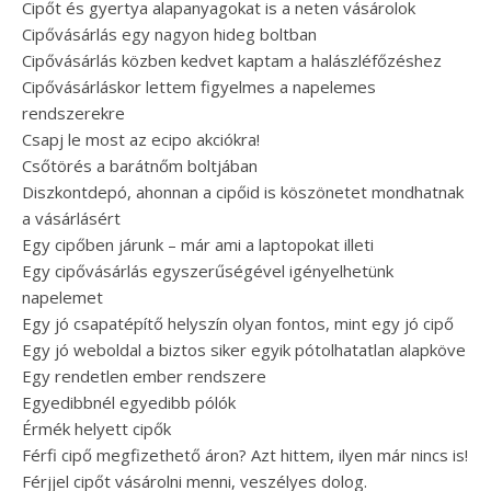
Cipőt és gyertya alapanyagokat is a neten vásárolok
Cipővásárlás egy nagyon hideg boltban
Cipővásárlás közben kedvet kaptam a halászléfőzéshez
Cipővásárláskor lettem figyelmes a napelemes
rendszerekre
Csapj le most az ecipo akciókra!
Csőtörés a barátnőm boltjában
Diszkontdepó, ahonnan a cipőid is köszönetet mondhatnak
a vásárlásért
Egy cipőben járunk – már ami a laptopokat illeti
Egy cipővásárlás egyszerűségével igényelhetünk
napelemet
Egy jó csapatépítő helyszín olyan fontos, mint egy jó cipő
Egy jó weboldal a biztos siker egyik pótolhatatlan alapköve
Egy rendetlen ember rendszere
Egyedibbnél egyedibb pólók
Érmék helyett cipők
Férfi cipő megfizethető áron? Azt hittem, ilyen már nincs is!
Férjjel cipőt vásárolni menni, veszélyes dolog.