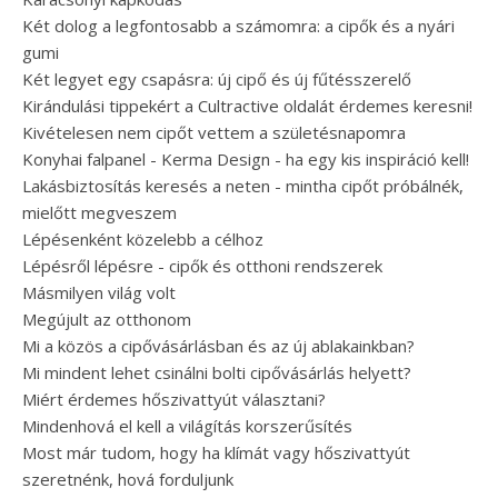
Két dolog a legfontosabb a számomra: a cipők és a nyári
gumi
Két legyet egy csapásra: új cipő és új fűtésszerelő
Kirándulási tippekért a Cultractive oldalát érdemes keresni!
Kivételesen nem cipőt vettem a születésnapomra
Konyhai falpanel - Kerma Design - ha egy kis inspiráció kell!
Lakásbiztosítás keresés a neten - mintha cipőt próbálnék,
mielőtt megveszem
Lépésenként közelebb a célhoz
Lépésről lépésre - cipők és otthoni rendszerek
Másmilyen világ volt
Megújult az otthonom
Mi a közös a cipővásárlásban és az új ablakainkban?
Mi mindent lehet csinálni bolti cipővásárlás helyett?
Miért érdemes hőszivattyút választani?
Mindenhová el kell a világítás korszerűsítés
Most már tudom, hogy ha klímát vagy hőszivattyút
szeretnénk, hová forduljunk