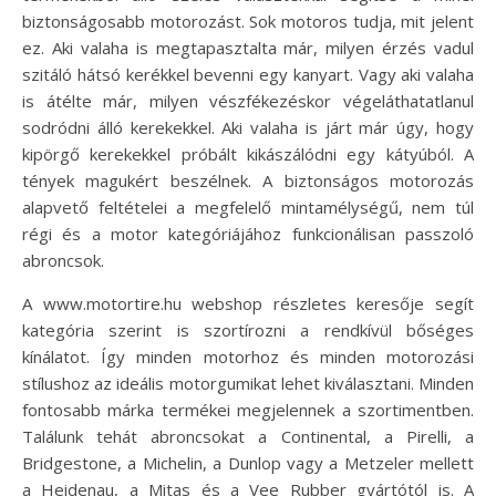
biztonságosabb motorozást. Sok motoros tudja, mit jelent
ez. Aki valaha is megtapasztalta már, milyen érzés vadul
szitáló hátsó kerékkel bevenni egy kanyart. Vagy aki valaha
is átélte már, milyen vészfékezéskor végeláthatatlanul
sodródni álló kerekekkel. Aki valaha is járt már úgy, hogy
kipörgő kerekekkel próbált kikászálódni egy kátyúból. A
tények magukért beszélnek. A biztonságos motorozás
alapvető feltételei a megfelelő mintamélységű, nem túl
régi és a motor kategóriájához funkcionálisan passzoló
abroncsok.
A www.motortire.hu webshop részletes keresője segít
kategória szerint is szortírozni a rendkívül bőséges
kínálatot. Így minden motorhoz és minden motorozási
stílushoz az ideális motorgumikat lehet kiválasztani. Minden
fontosabb márka termékei megjelennek a szortimentben.
Találunk tehát abroncsokat a Continental, a Pirelli, a
Bridgestone, a Michelin, a Dunlop vagy a Metzeler mellett
a Heidenau, a Mitas és a Vee Rubber gyártótól is. A