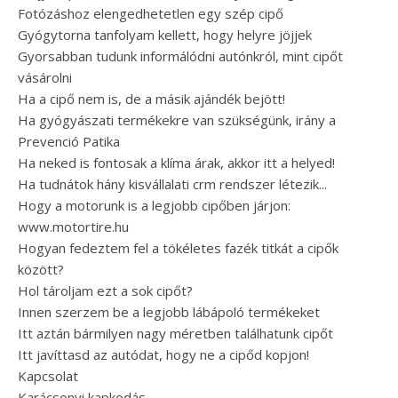
Fotózáshoz elengedhetetlen egy szép cipő
Gyógytorna tanfolyam kellett, hogy helyre jöjjek
Gyorsabban tudunk informálódni autónkról, mint cipőt
vásárolni
Ha a cipő nem is, de a másik ajándék bejött!
Ha gyógyászati termékekre van szükségünk, irány a
Prevenció Patika
Ha neked is fontosak a klíma árak, akkor itt a helyed!
Ha tudnátok hány kisvállalati crm rendszer létezik...
Hogy a motorunk is a legjobb cipőben járjon:
www.motortire.hu
Hogyan fedeztem fel a tökéletes fazék titkát a cipők
között?
Hol tároljam ezt a sok cipőt?
Innen szerzem be a legjobb lábápoló termékeket
Itt aztán bármilyen nagy méretben találhatunk cipőt
Itt javíttasd az autódat, hogy ne a cipőd kopjon!
Kapcsolat
Karácsonyi kapkodás