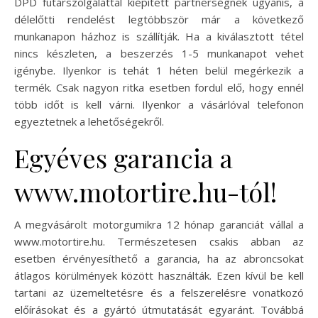
DPD futárszolgálattal kiépített partnerségnek ugyanis, a
délelőtti rendelést legtöbbször már a következő
munkanapon házhoz is szállítják. Ha a kiválasztott tétel
nincs készleten, a beszerzés 1-5 munkanapot vehet
igénybe. Ilyenkor is tehát 1 héten belül megérkezik a
termék. Csak nagyon ritka esetben fordul elő, hogy ennél
több időt is kell várni. Ilyenkor a vásárlóval telefonon
egyeztetnek a lehetőségekről.
Egyéves garancia a
www.motortire.hu-tól!
A megvásárolt motorgumikra 12 hónap garanciát vállal a
www.motortire.hu. Természetesen csakis abban az
esetben érvényesíthető a garancia, ha az abroncsokat
átlagos körülmények között használták. Ezen kívül be kell
tartani az üzemeltetésre és a felszerelésre vonatkozó
előírásokat és a gyártó útmutatását egyaránt. Továbbá