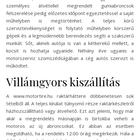
személyes átvétellel megrendelt gumiabroncsok
felszerelése pedig előzetes időpont egyeztetéssel a saját
műhelyben is megtörténhet. A teljes körű
szerviztevékenységet is folytató műhelyben korszerű
gépek és a legmodernebb berendezés segíti a szakszerű
munkát. Sőt, akinek autója is van a kétkerekű mellett, a
kocsit is hozhatja ugyanide. Néhány éve ugyanis a
motorszerviz szomszédságában a cég autós szervizt is
működtet.
Villámgyors kiszállítás
A www.motortire.hu raktárháttere döbbenetesen sok
tételből áll. A teljes kínálat túlnyomó része raktárkészletről
házhozszállítható vagy átvehető. Ezt azt jelenti, hogy már
akár a megrendelés másnapján is birtokba veheti a
motoros az új abroncsokat. Ez abban az esetben
megoldható, ha a rendelés 12:00 óráig megérkezik. Hála a