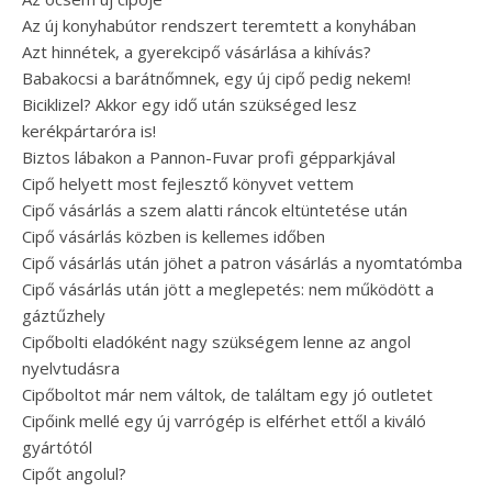
Az új konyhabútor rendszert teremtett a konyhában
Azt hinnétek, a gyerekcipő vásárlása a kihívás?
Babakocsi a barátnőmnek, egy új cipő pedig nekem!
Biciklizel? Akkor egy idő után szükséged lesz
kerékpártaróra is!
Biztos lábakon a Pannon-Fuvar profi gépparkjával
Cipő helyett most fejlesztő könyvet vettem
Cipő vásárlás a szem alatti ráncok eltüntetése után
Cipő vásárlás közben is kellemes időben
Cipő vásárlás után jöhet a patron vásárlás a nyomtatómba
Cipő vásárlás után jött a meglepetés: nem működött a
gáztűzhely
Cipőbolti eladóként nagy szükségem lenne az angol
nyelvtudásra
Cipőboltot már nem váltok, de találtam egy jó outletet
Cipőink mellé egy új varrógép is elférhet ettől a kiváló
gyártótól
Cipőt angolul?