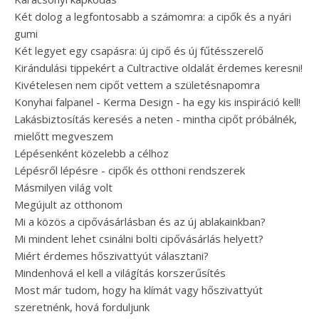
Két dolog a legfontosabb a számomra: a cipők és a nyári
gumi
Két legyet egy csapásra: új cipő és új fűtésszerelő
Kirándulási tippekért a Cultractive oldalát érdemes keresni!
Kivételesen nem cipőt vettem a születésnapomra
Konyhai falpanel - Kerma Design - ha egy kis inspiráció kell!
Lakásbiztosítás keresés a neten - mintha cipőt próbálnék,
mielőtt megveszem
Lépésenként közelebb a célhoz
Lépésről lépésre - cipők és otthoni rendszerek
Másmilyen világ volt
Megújult az otthonom
Mi a közös a cipővásárlásban és az új ablakainkban?
Mi mindent lehet csinálni bolti cipővásárlás helyett?
Miért érdemes hőszivattyút választani?
Mindenhová el kell a világítás korszerűsítés
Most már tudom, hogy ha klímát vagy hőszivattyút
szeretnénk, hová forduljunk