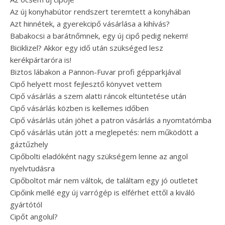
Az új konyhabútor rendszert teremtett a konyhában
Azt hinnétek, a gyerekcipő vásárlása a kihívás?
Babakocsi a barátnőmnek, egy új cipő pedig nekem!
Biciklizel? Akkor egy idő után szükséged lesz
kerékpártaróra is!
Biztos lábakon a Pannon-Fuvar profi gépparkjával
Cipő helyett most fejlesztő könyvet vettem
Cipő vásárlás a szem alatti ráncok eltüntetése után
Cipő vásárlás közben is kellemes időben
Cipő vásárlás után jöhet a patron vásárlás a nyomtatómba
Cipő vásárlás után jött a meglepetés: nem működött a
gáztűzhely
Cipőbolti eladóként nagy szükségem lenne az angol
nyelvtudásra
Cipőboltot már nem váltok, de találtam egy jó outletet
Cipőink mellé egy új varrógép is elférhet ettől a kiváló
gyártótól
Cipőt angolul?