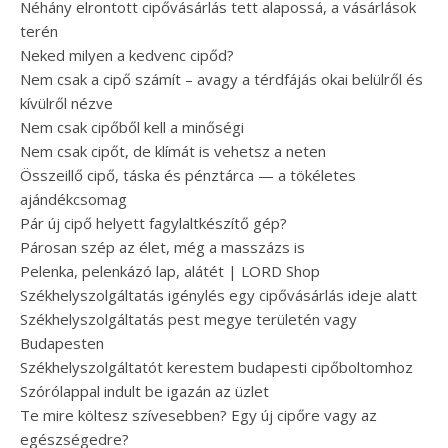
Néhány elrontott cipővásárlás tett alapossá, a vásárlások
terén
Neked milyen a kedvenc cipőd?
Nem csak a cipő számít – avagy a térdfájás okai belülről és
kívülről nézve
Nem csak cipőből kell a minőségi
Nem csak cipőt, de klímát is vehetsz a neten
Összeillő cipő, táska és pénztárca — a tökéletes
ajándékcsomag
Pár új cipő helyett fagylaltkészítő gép?
Párosan szép az élet, még a masszázs is
Pelenka, pelenkázó lap, alátét | LORD Shop
Székhelyszolgáltatás igénylés egy cipővásárlás ideje alatt
Székhelyszolgáltatás pest megye területén vagy
Budapesten
Székhelyszolgáltatót kerestem budapesti cipőboltomhoz
Szórólappal indult be igazán az üzlet
Te mire költesz szívesebben? Egy új cipőre vagy az
egészségedre?