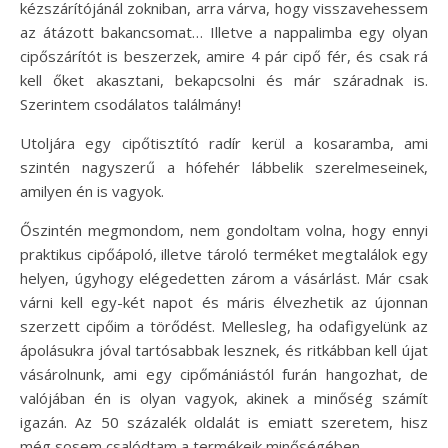
kézszárítójánál zokniban, arra várva, hogy visszavehessem
az átázott bakancsomat… Illetve a nappalimba egy olyan
cipőszárítót is beszerzek, amire 4 pár cipő fér, és csak rá
kell őket akasztani, bekapcsolni és már száradnak is.
Szerintem csodálatos találmány!
Utoljára egy cipőtisztító radír kerül a kosaramba, ami
szintén nagyszerű a hófehér lábbelik szerelmeseinek,
amilyen én is vagyok.
Őszintén megmondom, nem gondoltam volna, hogy ennyi
praktikus cipőápoló, illetve tároló terméket megtalálok egy
helyen, úgyhogy elégedetten zárom a vásárlást. Már csak
várni kell egy-két napot és máris élvezhetik az újonnan
szerzett cipőim a törődést. Mellesleg, ha odafigyelünk az
ápolásukra jóval tartósabbak lesznek, és ritkábban kell újat
vásárolnunk, ami egy cipőmániástól furán hangozhat, de
valójában én is olyan vagyok, akinek a minőség számít
igazán. Az 50 százalék oldalát is emiatt szeretem, hisz
még sosem csalódtam a termékeik minőségében.