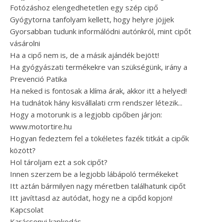
Fotózáshoz elengedhetetlen egy szép cipő
Gyógytorna tanfolyam kellett, hogy helyre jöjjek
Gyorsabban tudunk informálódni autónkról, mint cipőt
vásárolni
Ha a cipő nem is, de a másik ajándék bejött!
Ha gyógyászati termékekre van szükségünk, irány a
Prevenció Patika
Ha neked is fontosak a klíma árak, akkor itt a helyed!
Ha tudnátok hány kisvállalati crm rendszer létezik...
Hogy a motorunk is a legjobb cipőben járjon:
www.motortire.hu
Hogyan fedeztem fel a tökéletes fazék titkát a cipők
között?
Hol tároljam ezt a sok cipőt?
Innen szerzem be a legjobb lábápoló termékeket
Itt aztán bármilyen nagy méretben találhatunk cipőt
Itt javíttasd az autódat, hogy ne a cipőd kopjon!
Kapcsolat
Karácsonyi kapkodás