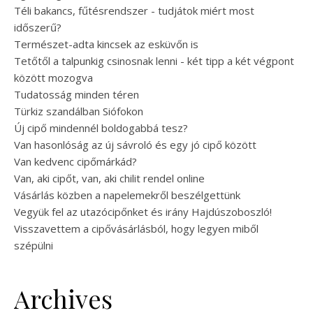
Téli bakancs, fűtésrendszer - tudjátok miért most
időszerű?
Természet-adta kincsek az esküvőn is
Tetőtől a talpunkig csinosnak lenni - két tipp a két végpont
között mozogva
Tudatosság minden téren
Türkiz szandálban Siófokon
Új cipő mindennél boldogabbá tesz?
Van hasonlóság az új sávroló és egy jó cipő között
Van kedvenc cipőmárkád?
Van, aki cipőt, van, aki chilit rendel online
Vásárlás közben a napelemekről beszélgettünk
Vegyük fel az utazócipőnket és irány Hajdúszoboszló!
Visszavettem a cipővásárlásból, hogy legyen miből
szépülni
Archives