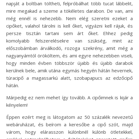
napját a boltban töltheti, felpróbálhat több tucat lábbelit,
mire megakad a szeme a tökéletes darabon. De van, ami
még ennél is nehezebb. Nem elég szeretni ezeket a
cipőket, valahol tárolni is kell őket, vigyázni kell rájuk, és
persze tisztán tartani sem árt őket. Ehhez pedig
komolyabb felszerelésekre van szükség, mint az
előszobámban árválkodó, rozoga szekrény, amit még a
nagyanyámtól örököltem, és ami egyre nehezebben viseli,
hogy minden évben többször újabb és újabb darabok
kerülnek bele, amik utána egymás hegyén hátán hevernek,
túracipő a magassarkú alatt, szobapapucs az edzőcipő
hátán.
Márpedig ez nem mehet így tovább. A cipőimnek is kijár a
kényelem!
Éppen ezért meg is látogatom az 50 százalék nevezetű
webáruházat, és beírom a keresőbe a cipő szót, majd
várom, hogy elárasszon különbnél különb ötletekkel,