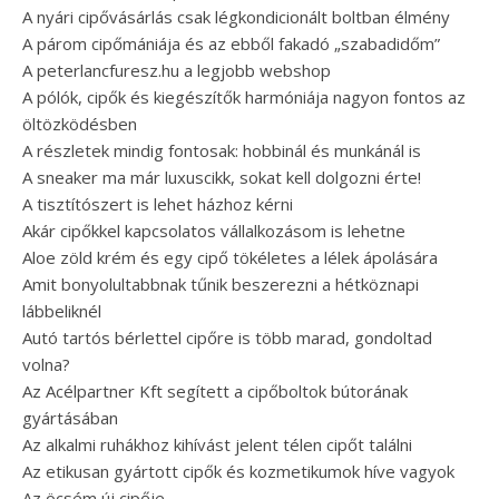
A nyári cipővásárlás csak légkondicionált boltban élmény
A párom cipőmániája és az ebből fakadó „szabadidőm”
A peterlancfuresz.hu a legjobb webshop
A pólók, cipők és kiegészítők harmóniája nagyon fontos az
öltözködésben
A részletek mindig fontosak: hobbinál és munkánál is
A sneaker ma már luxuscikk, sokat kell dolgozni érte!
A tisztítószert is lehet házhoz kérni
Akár cipőkkel kapcsolatos vállalkozásom is lehetne
Aloe zöld krém és egy cipő tökéletes a lélek ápolására
Amit bonyolultabbnak tűnik beszerezni a hétköznapi
lábbeliknél
Autó tartós bérlettel cipőre is több marad, gondoltad
volna?
Az Acélpartner Kft segített a cipőboltok bútorának
gyártásában
Az alkalmi ruhákhoz kihívást jelent télen cipőt találni
Az etikusan gyártott cipők és kozmetikumok híve vagyok
Az öcsém új cipője