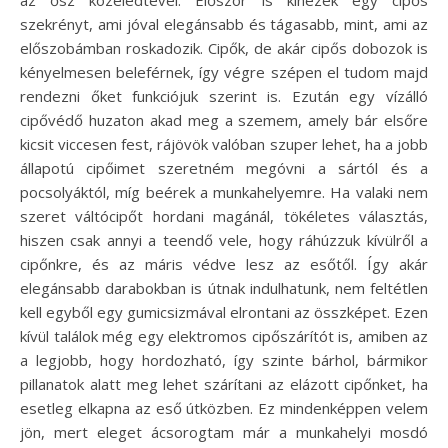
az ősz közeledtével. Először is kinézek egy cipős
szekrényt, ami jóval elegánsabb és tágasabb, mint, ami az
előszobámban roskadozik. Cipők, de akár cipős dobozok is
kényelmesen beleférnek, így végre szépen el tudom majd
rendezni őket funkciójuk szerint is. Ezután egy vízálló
cipővédő huzaton akad meg a szemem, amely bár elsőre
kicsit viccesen fest, rájövök valóban szuper lehet, ha a jobb
állapotú cipőimet szeretném megóvni a sártól és a
pocsolyáktól, míg beérek a munkahelyemre. Ha valaki nem
szeret váltócipőt hordani magánál, tökéletes választás,
hiszen csak annyi a teendő vele, hogy ráhúzzuk kívülről a
cipőnkre, és az máris védve lesz az esőtől. Így akár
elegánsabb darabokban is útnak indulhatunk, nem feltétlen
kell egyből egy gumicsizmával elrontani az összképet. Ezen
kívül találok még egy elektromos cipőszárítót is, amiben az
a legjobb, hogy hordozható, így szinte bárhol, bármikor
pillanatok alatt meg lehet szárítani az elázott cipőnket, ha
esetleg elkapna az eső útközben. Ez mindenképpen velem
jön, mert eleget ácsorogtam már a munkahelyi mosdó