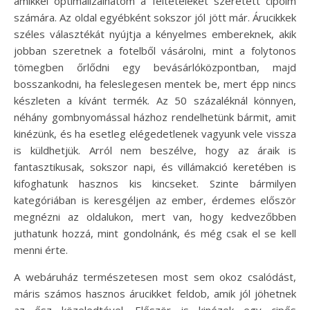
amikkel optimalizálhatom a feltételeket szeretett cipőim
számára. Az oldal egyébként sokszor jól jött már. Árucikkek
széles választékát nyújtja a kényelmes embereknek, akik
jobban szeretnek a fotelből vásárolni, mint a folytonos
tömegben őrlődni egy bevásárlóközpontban, majd
bosszankodni, ha feleslegesen mentek be, mert épp nincs
készleten a kívánt termék. Az 50 százaléknál könnyen,
néhány gombnyomással házhoz rendelhetünk bármit, amit
kinézünk, és ha esetleg elégedetlenek vagyunk vele vissza
is küldhetjük. Arról nem beszélve, hogy az áraik is
fantasztikusak, sokszor napi, és villámakció keretében is
kifoghatunk hasznos kis kincseket. Szinte bármilyen
kategóriában is keresgéljen az ember, érdemes először
megnézni az oldalukon, mert van, hogy kedvezőbben
juthatunk hozzá, mint gondolnánk, és még csak el se kell
menni érte.
A webáruház természetesen most sem okoz csalódást,
máris számos hasznos árucikket feldob, amik jól jöhetnek