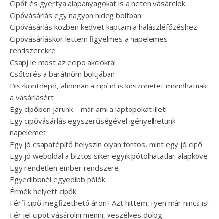
Cipőt és gyertya alapanyagokat is a neten vásárolok
Cipővásárlás egy nagyon hideg boltban
Cipővásárlás közben kedvet kaptam a halászléfőzéshez
Cipővásárláskor lettem figyelmes a napelemes
rendszerekre
Csapj le most az ecipo akciókra!
Csőtörés a barátnőm boltjában
Diszkontdepó, ahonnan a cipőid is köszönetet mondhatnak
a vásárlásért
Egy cipőben járunk – már ami a laptopokat illeti
Egy cipővásárlás egyszerűségével igényelhetünk
napelemet
Egy jó csapatépítő helyszín olyan fontos, mint egy jó cipő
Egy jó weboldal a biztos siker egyik pótolhatatlan alapköve
Egy rendetlen ember rendszere
Egyedibbnél egyedibb pólók
Érmék helyett cipők
Férfi cipő megfizethető áron? Azt hittem, ilyen már nincs is!
Férjjel cipőt vásárolni menni, veszélyes dolog.