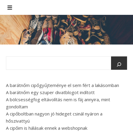
A barátnőm cipőgyűjteménye el sem fért a lakásomban
A barátnőm egy szuper divatblogot indított
A bölcsességfog eltávolítás nem is fáj annyira, mint
gondoltam
A cipőboltban nagyon jó hideget csinál nyáron a
hőszivattyú
A cipőim is hálásak ennek a webshopnak