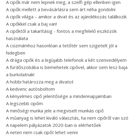
A cipők már nem lepnek meg, a szelfi gép ellenben igen
A cipők mellett a bevásárlásra sem árt néha gondolni
A cipők világa – amikor a divat és az ajándékozás találkozik
A cipőkkel csak a baj van!
A cipőktől a takarításig - fontos a megfelelő eszközök
használata
A csizmámhoz hasonlóan a tetőtér sem szigetelt jól a
hidegben
A drága cipők és a legújabb telefonok a két szenvedélyem
A fürdőszobába is bemehetek cipővel, akkor sem lesz baja
a burkolatnak!
A hobbi határozza meg a divatot
A kedvenc autósboltom
A kényelmes cipő jelentősége a mindennapjaimban
A legszebb cipőm
A minőségi munka jele a megviselt munkás cipő
A műanyag is lehet kiváló választás, ha nem cipőről van szó
A napelem pályázatok 2020-ban is elérhetőek
A neten nem csak cipőt lehet venni