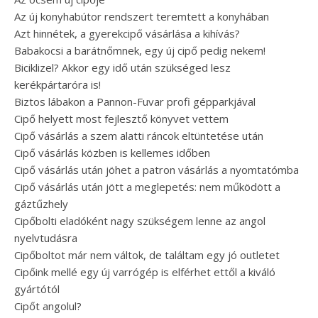
Az új konyhabútor rendszert teremtett a konyhában
Azt hinnétek, a gyerekcipő vásárlása a kihívás?
Babakocsi a barátnőmnek, egy új cipő pedig nekem!
Biciklizel? Akkor egy idő után szükséged lesz
kerékpártaróra is!
Biztos lábakon a Pannon-Fuvar profi gépparkjával
Cipő helyett most fejlesztő könyvet vettem
Cipő vásárlás a szem alatti ráncok eltüntetése után
Cipő vásárlás közben is kellemes időben
Cipő vásárlás után jöhet a patron vásárlás a nyomtatómba
Cipő vásárlás után jött a meglepetés: nem működött a
gáztűzhely
Cipőbolti eladóként nagy szükségem lenne az angol
nyelvtudásra
Cipőboltot már nem váltok, de találtam egy jó outletet
Cipőink mellé egy új varrógép is elférhet ettől a kiváló
gyártótól
Cipőt angolul?