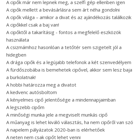
A cipők már nem lepnek meg, a szelfi gép ellenben igen
A cipők mellett a bevásárlásra sem árt néha gondolni
A cipők világa – amikor a divat és az ajándékozás találkozik
A cipőkkel csak a baj van!
A cipőktől a takarításig - fontos a megfelelő eszközök
használata
A csizmámhoz hasonlóan a tetőtér sem szigetelt jól a
hidegben
A drága cipők és a legújabb telefonok a két szenvedélyem
A fürdőszobába is bemehetek cipővel, akkor sem lesz baja
a burkolatnak!
A hobbi határozza meg a divatot
A kedvenc autósboltom
A kényelmes cipő jelentősége a mindennapjaimban
A legszebb cipőm
A minőségi munka jele a megviselt munkás cipő
A műanyag is lehet kiváló választás, ha nem cipőről van szó
A napelem pályázatok 2020-ban is elérhetőek
A neten nem csak cipőt lehet venni