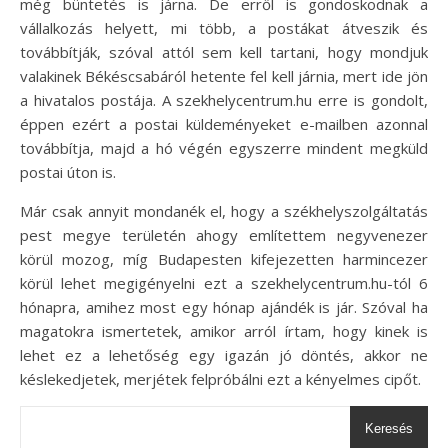
még büntetés is járna. De erről is gondoskodnak a
vállalkozás helyett, mi több, a postákat átveszik és
továbbítják, szóval attól sem kell tartani, hogy mondjuk
valakinek Békéscsabáról hetente fel kell járnia, mert ide jön
a hivatalos postája. A szekhelycentrum.hu erre is gondolt,
éppen ezért a postai küldeményeket e-mailben azonnal
továbbítja, majd a hó végén egyszerre mindent megküld
postai úton is.
Már csak annyit mondanék el, hogy a székhelyszolgáltatás
pest megye területén ahogy említettem negyvenezer
körül mozog, míg Budapesten kifejezetten harmincezer
körül lehet megigényelni ezt a szekhelycentrum.hu-tól 6
hónapra, amihez most egy hónap ajándék is jár. Szóval ha
magatokra ismertetek, amikor arról írtam, hogy kinek is
lehet ez a lehetőség egy igazán jó döntés, akkor ne
késlekedjetek, merjétek felpróbálni ezt a kényelmes cipőt.
Keresés