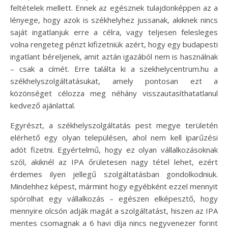
feltételek mellett. Ennek az egésznek tulajdonképpen az a
lényege, hogy azok is székhelyhez jussanak, akiknek nincs
saját ingatlanjuk erre a célra, vagy teljesen felesleges
volna rengeteg pénzt kifizetniük azért, hogy egy budapesti
ingatlant béreljenek, amit aztán igazából nem is használnak
– csak a címét. Erre találta ki a szekhelycentrum.hu a
székhelyszolgáltatásukat, amely pontosan ezt a
közönséget célozza meg néhány visszautasíthatatlanul
kedvező ajánlattal.
Egyrészt, a székhelyszolgáltatás pest megye területén
elérhető egy olyan településen, ahol nem kell iparűzési
adót fizetni. Egyértelmű, hogy ez olyan vállalkozásoknak
szól, akiknél az IPA őrületesen nagy tétel lehet, ezért
érdemes ilyen jellegű szolgáltatásban gondolkodniuk.
Mindehhez képest, mármint hogy egyébként ezzel mennyit
spórolhat egy vállalkozás – egészen elképesztő, hogy
mennyire olcsón adják magát a szolgáltatást, hiszen az IPA
mentes csomagnak a 6 havi díja nincs negyvenezer forint