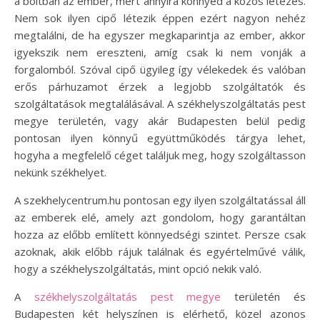
a boltban az ember, mert annyira könnyed a közös létezés.
Nem sok ilyen cipő létezik éppen ezért nagyon nehéz
megtalálni, de ha egyszer megkaparintja az ember, akkor
igyekszik nem ereszteni, amíg csak ki nem vonják a
forgalomból. Szóval cipő ügyileg így vélekedek és valóban
erős párhuzamot érzek a legjobb szolgáltatók és
szolgáltatások megtalálásával. A székhelyszolgáltatás pest
megye területén, vagy akár Budapesten belül pedig
pontosan ilyen könnyű együttműködés tárgya lehet,
hogyha a megfelelő céget találjuk meg, hogy szolgáltasson
nekünk székhelyet.
A szekhelycentrum.hu pontosan egy ilyen szolgáltatással áll
az emberek elé, amely azt gondolom, hogy garantáltan
hozza az előbb említett könnyedségi szintet. Persze csak
azoknak, akik előbb rájuk találnak és egyértelművé válik,
hogy a székhelyszolgáltatás, mint opció nekik való.
A
székhelyszolgáltatás pest megye
területén és
Budapesten két helyszínen is elérhető, közel azonos