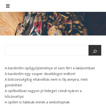
A barátnőm cipőgyűjteménye el sem fért a lakásomban
A barátnőm egy szuper divatblogot indított
A bölcsességfog eltávolítás nem is fáj annyira, mint
gondoltam
A cipőboltban nagyon jó hideget csinál nyáron a
hőszivattyú
A cipőim is hálásak ennek a webshopnak