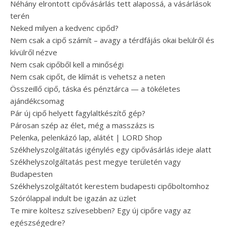
Néhány elrontott cipővásárlás tett alapossá, a vásárlások
terén
Neked milyen a kedvenc cipőd?
Nem csak a cipő számít – avagy a térdfájás okai belülről és
kívülről nézve
Nem csak cipőből kell a minőségi
Nem csak cipőt, de klímát is vehetsz a neten
Összeillő cipő, táska és pénztárca — a tökéletes
ajándékcsomag
Pár új cipő helyett fagylaltkészítő gép?
Párosan szép az élet, még a masszázs is
Pelenka, pelenkázó lap, alátét | LORD Shop
Székhelyszolgáltatás igénylés egy cipővásárlás ideje alatt
Székhelyszolgáltatás pest megye területén vagy
Budapesten
Székhelyszolgáltatót kerestem budapesti cipőboltomhoz
Szórólappal indult be igazán az üzlet
Te mire költesz szívesebben? Egy új cipőre vagy az
egészségedre?