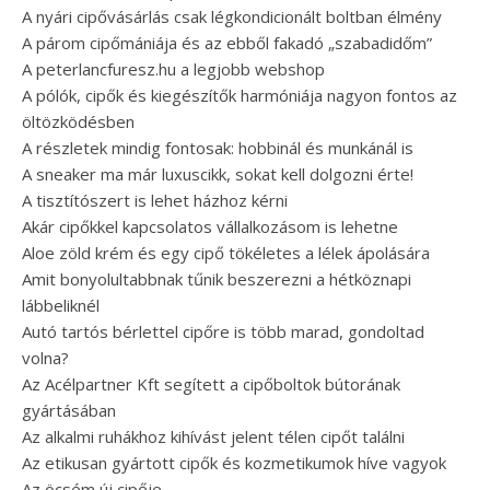
A nyári cipővásárlás csak légkondicionált boltban élmény
A párom cipőmániája és az ebből fakadó „szabadidőm”
A peterlancfuresz.hu a legjobb webshop
A pólók, cipők és kiegészítők harmóniája nagyon fontos az
öltözködésben
A részletek mindig fontosak: hobbinál és munkánál is
A sneaker ma már luxuscikk, sokat kell dolgozni érte!
A tisztítószert is lehet házhoz kérni
Akár cipőkkel kapcsolatos vállalkozásom is lehetne
Aloe zöld krém és egy cipő tökéletes a lélek ápolására
Amit bonyolultabbnak tűnik beszerezni a hétköznapi
lábbeliknél
Autó tartós bérlettel cipőre is több marad, gondoltad
volna?
Az Acélpartner Kft segített a cipőboltok bútorának
gyártásában
Az alkalmi ruhákhoz kihívást jelent télen cipőt találni
Az etikusan gyártott cipők és kozmetikumok híve vagyok
Az öcsém új cipője