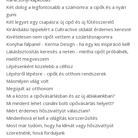
Két dolog a legfontosabb a számomra: a cipők és a nyári
gumi
Két legyet egy csapásra: új cipő és új fűtésszerelő
Kirándulási tippekért a Cultractive oldalát érdemes keresni!
Kivételesen nem cipőt vettem a születésnapomra
Konyhai falpanel - Kerma Design - ha egy kis inspiráció kell!
Lakásbiztosítás keresés a neten - mintha cipőt próbálnék,
mielőtt megveszem
Lépésenként közelebb a célhoz
Lépésről lépésre - cipők és otthoni rendszerek
Másmilyen világ volt
Megújult az otthonom
Mi a közös a cipővásárlásban és az új ablakainkban?
Mi mindent lehet csinálni bolti cipővásárlás helyett?
Miért érdemes hőszivattyút választani?
Mindenhová el kell a világítás korszerűsítés
Most már tudom, hogy ha klímát vagy hőszivattyút
szeretnénk, hová forduljunk