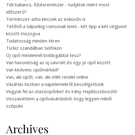
Téli bakancs, fűtésrendszer - tudjátok miért most
időszerű?
Természet-adta kincsek az esküvőn is
Tetőtől a talpunkig csinosnak lenni - két tipp a két végpont
között mozogva
Tudatosság minden téren
Türkiz szandálban Siófokon
Új cipő mindennél boldogabbá tesz?
Van hasonlóság az új sávroló és egy jó cipő között
Van kedvenc cipőmárkád?
Van, aki cipőt, van, aki chilit rendel online
Vásárlás közben a napelemekről beszélgettünk
Vegyük fel az utazócipőnket és irány Hajdúszoboszló!
Visszavettem a cipővásárlásból, hogy legyen miből
szépülni
Archives