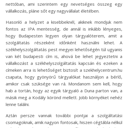
nettóban, ami szerintem egy nevetséges összeg egy
vállalkozás, pláne sőt egy nagyvállalat életében.
Hasonló a helyzet a kisebbeknél, akiknek mondjuk nem
fontos az IPA mentesség, de annál is inkább lényeges,
hogy Budapesten legyen olyan tárgyalóterem, amit a
szolgáltatás részeként időnként használni lehet. A
székhelyszolgáltatás pest megyei lehetőségén túl ugyanis
van két budapesti cím is, ahová be lehet jegyeztetni a
vállalkozást a székhelyszolgáltatás kapcsán és ezeken a
címeken arra is lehetőséget biztosít a szekhelycentrum.hu
csapata, hogy gyönyörű tárgyalókat használjon a bérlő,
amikor csak szüksége van rá. Mondanom sem kell, hogy
hab a tortán, hogy az egyik tárgyaló a Duna parton van, a
másik meg a Kodály körönd mellett. Jobb környéket nehéz
lenne találni.
Aztán persze vannak további pontjai a szolgáltatási
csomagoknak, amik nagyon fontosak, hiszen cégtábla nélkül