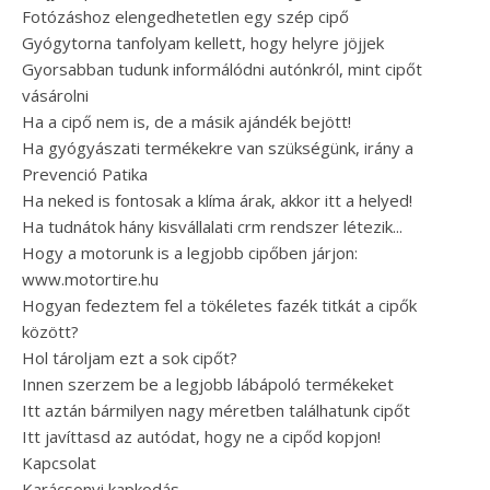
Fotózáshoz elengedhetetlen egy szép cipő
Gyógytorna tanfolyam kellett, hogy helyre jöjjek
Gyorsabban tudunk informálódni autónkról, mint cipőt
vásárolni
Ha a cipő nem is, de a másik ajándék bejött!
Ha gyógyászati termékekre van szükségünk, irány a
Prevenció Patika
Ha neked is fontosak a klíma árak, akkor itt a helyed!
Ha tudnátok hány kisvállalati crm rendszer létezik...
Hogy a motorunk is a legjobb cipőben járjon:
www.motortire.hu
Hogyan fedeztem fel a tökéletes fazék titkát a cipők
között?
Hol tároljam ezt a sok cipőt?
Innen szerzem be a legjobb lábápoló termékeket
Itt aztán bármilyen nagy méretben találhatunk cipőt
Itt javíttasd az autódat, hogy ne a cipőd kopjon!
Kapcsolat
Karácsonyi kapkodás