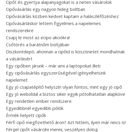
Cipőt és gyertya alapanyagokat is a neten vásárolok
Cipővásárlás egy nagyon hideg boltban
Cipővásárlás közben kedvet kaptam a halászléfőzéshez
Cipővásárláskor lettem figyelmes a napelemes
rendszerekre
Csapj le most az ecipo akciókra!
Csőtörés a barátnőm boltjában
Diszkontdepó, ahonnan a cipőid is köszönetet mondhatnak
a vásárlásért
Egy cipőben járunk – már ami a laptopokat illeti
Egy cipővásárlás egyszerűségével igényelhetünk
napelemet
Egy jó csapatépítő helyszín olyan fontos, mint egy jó cipő
Egy jó weboldal a biztos siker egyik pótolhatatlan alapköve
Egy rendetlen ember rendszere
Egyedibbnél egyedibb pólók
Érmék helyett cipők
Férfi cipő megfizethető áron? Azt hittem, ilyen már nincs is!
Férjjel cipőt vásárolni menni, veszélyes dolog.